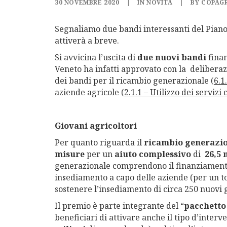
30 NOVEMBRE 2020
|
IN
NOVITÀ
|
BY
COPAGR
Segnaliamo due bandi interessanti del Piano
attiverà a breve.
Si avvicina l’uscita di
due nuovi bandi
finan
Veneto ha infatti approvato con la deliberaz
dei bandi per il ricambio generazionale (
6.1
aziende agricole (
2.1.1 – Utilizzo dei serviz
Giovani agricoltori
Per quanto riguarda il
ricambio generazi
misure
per un
aiuto complessivo
di
26,5 
generazionale comprendono il finanziamento
insediamento a capo delle aziende (per un t
sostenere l’insediamento di circa 250 nuovi g
Il premio è parte integrante del “
pacchetto
beneficiari di attivare anche il tipo d’interve